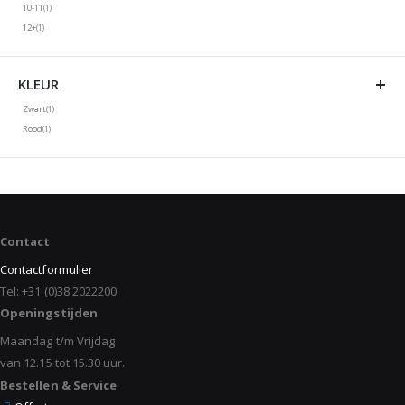
product
10-11
1
Niet geselecteerd: 10-11
product
12+
1
Niet geselecteerd: 12+
KLEUR
product
Zwart
1
Niet geselecteerd: Zwart
product
Rood
1
Niet geselecteerd: Rood
Contact
Contactformulier
Tel: +31 (0)38 2022200
Openingstijden
Maandag t/m Vrijdag
van 12.15 tot 15.30 uur.
Bestellen & Service