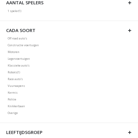
AANTAL SPELERS
product
1 speler
1
Niet geselecteerd: 1 speler
CADA SOORT
Off road auto's
Niet geselecteerd: Off road auto's
Constructie voertuigen
Niet geselecteerd: Constructie voertuigen
Motoren
Niet geselecteerd: Motoren
Legervoertuigen
Niet geselecteerd: Legervoertuigen
Klassieke auto's
Niet geselecteerd: Klassieke auto's
product
Robots
1
Niet geselecteerd: Robots
Race auto's
Niet geselecteerd: Race auto's
Vuurwapens
Niet geselecteerd: Vuurwapens
Kermis
Niet geselecteerd: Kermis
Politie
Niet geselecteerd: Politie
Knikkerbaan
Niet geselecteerd: Knikkerbaan
Overige
Niet geselecteerd: Overige
LEEFTIJDSGROEP