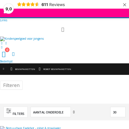
×
611
Reviews
9,0
Links
Toggle
Nav
0
kar
Bestellijst
BOUWPAKKETTEN
ROBOT BOUWPAKKETTEN
Filteren
Van
FILTERS
hoog
naar
laag