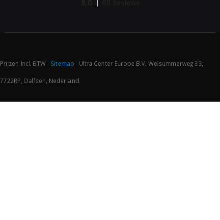
Prijzen Incl. BTW -
Sitemap
- Ultra Center Europe B.V. Welsummerweg 33,
7722RP, Dalfsen, Nederland.