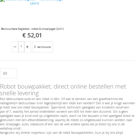
sorteren
Bestuurbare Eaglebot - robot & straaljager (2in1)
€ 52,01
BESTELLEN
Robot bouwpakket; direct online bestellen met
snelle levering
Een bestuurbare auto en een robot in één. Of wat te denken van een graafmachine die
radiografisch bestuurbaar is en tegelijkertijd een robot kan worden? Dat is wat je krijgt wanneer
je kiest voor ons robot bouwpakket. Spannend, technisch speelgoed van kinderen vanaf een
jaar of 7, waarbij het aantal onderdelen varieert van 600 tot meer dan duizend. Dit is geen
speelgoed waar je kind snel op uitgekeken raakt, want na het bouwen is het speelgoed direct te
gebruiken met een afstandsbediening, waarbij de robots zo omgebouwd kunnen worden naar
een straaljager, auto, robotauto of een van de vele andere opties die je direct bij ons in de
webshop vindt.
Aangezien wij directe importeur zijn van de robot bouwpakketten, kun je bij ons altijd