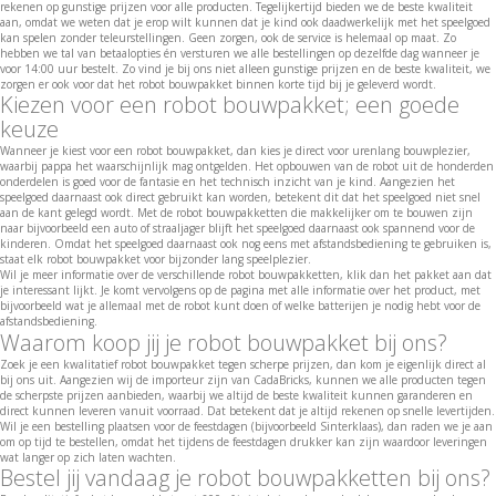
rekenen op gunstige prijzen voor alle producten. Tegelijkertijd bieden we de beste kwaliteit
aan, omdat we weten dat je erop wilt kunnen dat je kind ook daadwerkelijk met het speelgoed
kan spelen zonder teleurstellingen. Geen zorgen, ook de service is helemaal op maat. Zo
hebben we tal van betaalopties én versturen we alle bestellingen op dezelfde dag wanneer je
voor 14:00 uur bestelt. Zo vind je bij ons niet alleen gunstige prijzen en de beste kwaliteit, we
zorgen er ook voor dat het robot bouwpakket binnen korte tijd bij je geleverd wordt.
Kiezen voor een robot bouwpakket; een goede
keuze
Wanneer je kiest voor een robot bouwpakket, dan kies je direct voor urenlang bouwplezier,
waarbij pappa het waarschijnlijk mag ontgelden. Het opbouwen van de robot uit de honderden
onderdelen is goed voor de fantasie en het technisch inzicht van je kind. Aangezien het
speelgoed daarnaast ook direct gebruikt kan worden, betekent dit dat het speelgoed niet snel
aan de kant gelegd wordt. Met de robot bouwpakketten die makkelijker om te bouwen zijn
naar bijvoorbeeld een auto of straaljager blijft het speelgoed daarnaast ook spannend voor de
kinderen. Omdat het speelgoed daarnaast ook nog eens met afstandsbediening te gebruiken is,
staat elk robot bouwpakket voor bijzonder lang speelplezier.
Wil je meer informatie over de verschillende robot bouwpakketten, klik dan het pakket aan dat
je interessant lijkt. Je komt vervolgens op de pagina met alle informatie over het product, met
bijvoorbeeld wat je allemaal met de robot kunt doen of welke batterijen je nodig hebt voor de
afstandsbediening.
Waarom koop jij je robot bouwpakket bij ons?
Zoek je een kwalitatief robot bouwpakket tegen scherpe prijzen, dan kom je eigenlijk direct al
bij ons uit. Aangezien wij de importeur zijn van CadaBricks, kunnen we alle producten tegen
de scherpste prijzen aanbieden, waarbij we altijd de beste kwaliteit kunnen garanderen en
direct kunnen leveren vanuit voorraad. Dat betekent dat je altijd rekenen op snelle levertijden.
Wil je een bestelling plaatsen voor de feestdagen (bijvoorbeeld Sinterklaas), dan raden we je aan
om op tijd te bestellen, omdat het tijdens de feestdagen drukker kan zijn waardoor leveringen
wat langer op zich laten wachten.
Bestel jij vandaag je robot bouwpakketten bij ons?