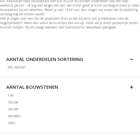
Een kwalitatief robot bouwpakket met 600 of juist duizenden onderdelen voor een heel
weekend plezier – of nog veel langer dan dat, dat klinkt goed! Je kunt vandaag al direct je robot
bouwpakket bij ons bestellen. Bestel je voor 14:00 uur, dan zorgen wij ervoor dat de bestelling
vandaag nog verzonden wordt.
Heb je vragen over een van de producten of wil je dat wij eens met je meekijken naar de
mogelijkheden? Neem dan vooral eens contact met ons op, zodat we je direct persoonlijk verder
kunnen helpen. Bij ons slaagt iedereen voor kwalitatief en betaalbaar speelgoed.
AANTAL ONDERDELEN SORTERING
product
900 - 999.99
1
Niet geselecteerd: 900 - 999.99
AANTAL BOUWSTENEN
1-99
Niet geselecteerd: 1-99
100-249
Niet geselecteerd: 100-249
250-499
Niet geselecteerd: 250-499
product
500-999
1
Niet geselecteerd: 500-999
1000+
Niet geselecteerd: 1000+