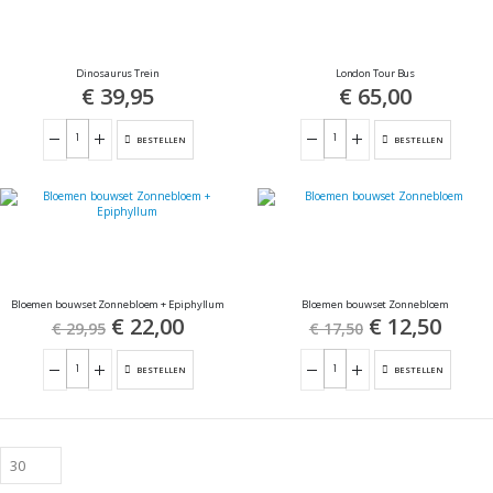
Dinosaurus Trein
London Tour Bus
€ 39,95
€ 65,00
BESTELLEN
BESTELLEN
Bloemen bouwset Zonnebloem + Epiphyllum
Bloemen bouwset Zonnebloem
Special
€ 22,00
Special
€ 12,50
€ 29,95
€ 17,50
Price
Price
BESTELLEN
BESTELLEN