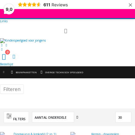
×
611
Reviews
9,0
Links
Toggle
Nav
0
kar
Bestellijst
BOUWPAKKETTEN
OVERIGE TECHNISCH SPEELGOED
Filteren
Van
FILTERS
hoog
naar
laag