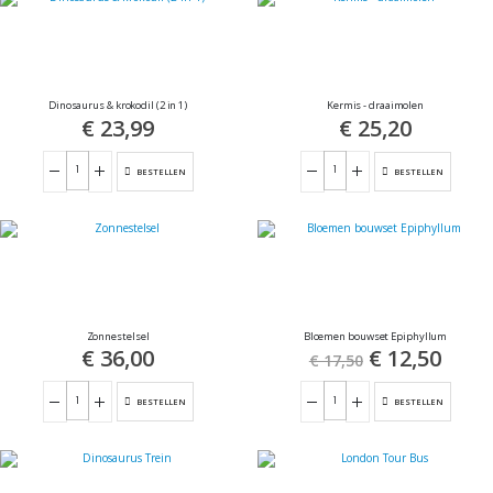
sorteren
Dinosaurus & krokodil (2 in 1)
Kermis - draaimolen
€ 23,99
€ 25,20
BESTELLEN
BESTELLEN
Zonnestelsel
Bloemen bouwset Epiphyllum
€ 36,00
Special
€ 12,50
€ 17,50
Price
BESTELLEN
BESTELLEN