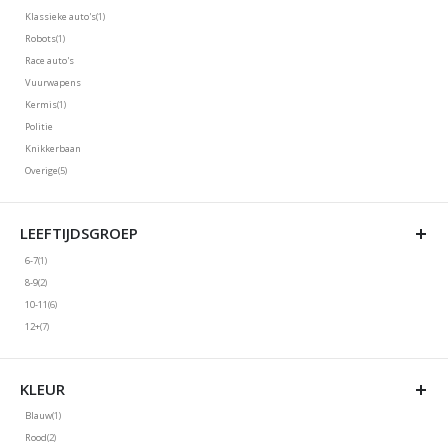
Niet geselecteerd: Legervoertuigen
product
Klassieke auto's
1
Niet geselecteerd: Klassieke auto's
product
Robots
1
Niet geselecteerd: Robots
Race auto's
Niet geselecteerd: Race auto's
Vuurwapens
Niet geselecteerd: Vuurwapens
product
Kermis
1
Niet geselecteerd: Kermis
Politie
Niet geselecteerd: Politie
Knikkerbaan
Niet geselecteerd: Knikkerbaan
producten
Overige
5
Niet geselecteerd: Overige
LEEFTIJDSGROEP
product
6-7
1
Niet geselecteerd: 6-7
producten
8-9
2
Niet geselecteerd: 8-9
producten
10-11
6
Niet geselecteerd: 10-11
producten
12+
7
Niet geselecteerd: 12+
KLEUR
product
Blauw
1
Niet geselecteerd: Blauw
producten
Rood
2
Niet geselecteerd: Rood