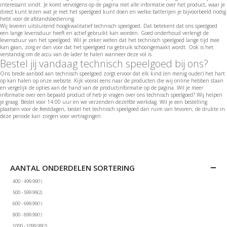
interessant vindt. Je komt vervolgens op de pagina met alle informatie over het product, waar je
direct kunt lezen wat je met het speelgoed kunt doen en welke batterijen je bijvoorbeeld nodig
hebt voor de afstandsbediening.
Wij leveren uitsluitend hoogkwalitatief technisch speelgoed. Dat betekent dat ons speelgoed
een lange levensduur heeft en actief gebruikt kan worden. Goed onderhoud verlengt de
levensduur van het speelgoed. Wil je zeker weten dat het technisch speelgoed lange tijd mee
kan gaan, zorg er dan voor dat het speelgoed na gebruik schoongemaakt wordt. Ook is het
verstandig om de accu van de lader te halen wanneer deze vol is.
Bestel jij vandaag technisch speelgoed bij ons?
Ons brede aanbod aan technisch speelgoed zorgt ervoor dat elk kind (en menig ouder) het hart
op kan halen op onze website. Kijk vooral eens naar de producten die wij online hebben staan
en vergelijk de opties aan de hand van de productinformatie op de pagina. Wil je meer
informatie over een bepaald product of heb je vragen over ons technisch speelgoed? Wij helpen
je graag. Bestel voor 14:00 uur en we verzenden dezelfde werkdag. Wil je een bestelling
plaatsen voor de feestdagen, bestel het technisch speelgoed dan ruim van tevoren; de drukte in
deze periode kan zorgen voor vertragingen.
AANTAL ONDERDELEN SORTERING
product
400 - 499.99
1
Niet geselecteerd: 400 - 499.99
producten
500 - 599.99
2
Niet geselecteerd: 500 - 599.99
product
600 - 699.99
1
Niet geselecteerd: 600 - 699.99
product
800 - 899.99
1
Niet geselecteerd: 800 - 899.99
producten
1000 - 1099.99
2