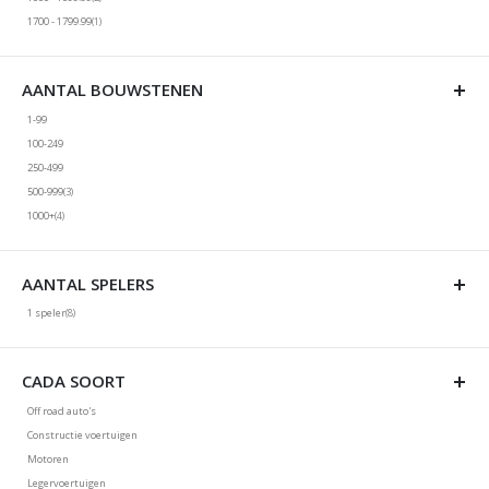
Niet geselecteerd: 1000 - 1099.99
product
1700 - 1799.99
1
Niet geselecteerd: 1700 - 1799.99
AANTAL BOUWSTENEN
1-99
Niet geselecteerd: 1-99
100-249
Niet geselecteerd: 100-249
250-499
Niet geselecteerd: 250-499
producten
500-999
3
Niet geselecteerd: 500-999
producten
1000+
4
Niet geselecteerd: 1000+
AANTAL SPELERS
producten
1 speler
8
Niet geselecteerd: 1 speler
CADA SOORT
Off road auto's
Niet geselecteerd: Off road auto's
Constructie voertuigen
Niet geselecteerd: Constructie voertuigen
Motoren
Niet geselecteerd: Motoren
Legervoertuigen