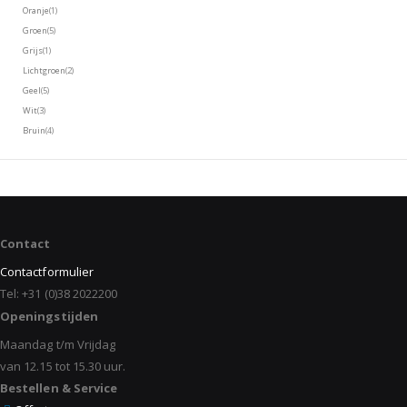
product
Oranje
1
Niet geselecteerd: Oranje
producten
Groen
5
Niet geselecteerd: Groen
product
Grijs
1
Niet geselecteerd: Grijs
producten
Lichtgroen
2
Niet geselecteerd: Lichtgroen
producten
Geel
5
Niet geselecteerd: Geel
producten
Wit
3
Niet geselecteerd: Wit
producten
Bruin
4
Niet geselecteerd: Bruin
Contact
Contactformulier
Tel: +31 (0)38 2022200
Openingstijden
Maandag t/m Vrijdag
van 12.15 tot 15.30 uur.
Bestellen & Service