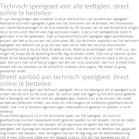
Technisch speelgoed voor alle leeftijden; direct
online te bestellen
Er zijn weinig dingen waar kinderen zo druk mee kunnen zijn als technisch speelgoed.
Kwalitatief technisch speelgoed is goed voor het stimuleren van de fantasie, het ontwikkelen
van creatief denkvermogen en de fijne motoriek bij het bouwen van de vele fantastische dingen
die je bij ons vindt. Wat dit alles nog veel leuker maakt, is dat al het speelgoed ook direct te
gebruiken is na het opbouwen. Zoek je kwalitatief technisch speelgoed tegen aantrekkelijke
prijzen, dan ben je bij ons aan het juiste adres. Wij zijn de directe importeur van het technisch
speelgoed, wat betekent dat je bij ons veel meer keuze hebt dan bij onze concurrenten.
Tegelijkertijd vind je bij ons altijd de beste service; bestel je op werkdagen voor 14:00 uur, dan
zorgen wij ervoor dat de bestelling dezelfde dag verzonden wordt. Ook kun je rekenen op een
breed aantal betaalmogelijkheden, zodat we zeker weten dat er altijd een optie is die bij jou
past. Kom je er niet uit of heb je vragen over een van onze producten, dan kun je altijd direct
contact met ons opnemen via de contactlink onderaan deze pagina. We helpen je graag
persoonlijk verder.
Breed aanbod aan technisch speelgoed; direct
online te bestellen
Wanneer je op zoek gaat naar technisch speelgoed, dan is het belangrijk dat je speelgoed kunt
vinden dat ook echt bij het kind past. De nadruk moet niet liggen op het technische gedeelte;
het is belangrijk dat het ook echt om speelgoed gaat. Daarom kun je bij ons een zeer breed
aanbod aan producten vinden; van auto’s en vrachtwagens tot bulldozers, graafmachines en
robots. Ook vind je complete legervoertuigen, draaimolens en geweren en pistolen in onze
webshop.
De aantrekkingskracht zit in het technische aspect van het speelgoed. De auto’s en
graafmachines kunnen bijvoorbeeld direct gebruikt worden na het bouwen, net als de robots.
Daarmee is het proces van het bouwen net zo spannend als spelen met het technisch
speelgoed, wat bijdraagt aan de aantrekkingskracht. Ook wanneer dit betekent dat pappa wél
mag helpen met bouwen, maar vervolgens niet aan de slag mag met de afstandsbediening.
Heb je meer informatie nodig over een bepaald product, klik dan het speelgoed aan dat je