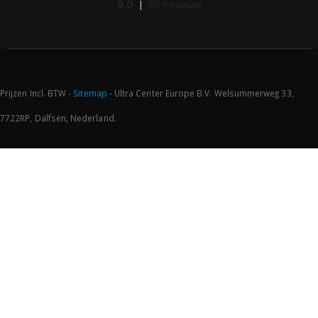
Prijzen Incl. BTW -
Sitemap
- Ultra Center Europe B.V. Welsummerweg 33,
7722RP, Dalfsen, Nederland.