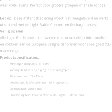
weer volle levens. Perfect voor grotere groepen of snelle rondes.
Let op:
Deze afstandsbediening wordt niet meegeleverd en werkt
uitsluitend met de Light Battle Connect en Recharge series.
Veilig spelen
Alle Light Battle producten werken met onschadelijk infraroodlicht
en voldoen aan de Europese veiligheidsnormen voor speelgoed (CE-
markering).
Productspecificaties:
Afmetingen lasergun: 51 x 18 cm;
Voeding: 4x AA batterijen per gun (niet inbegrepen);
Afmetingen vest: 19 x 13 cm;
Voeding vest: 3x AAA batterijen (niet inbegrepen);
Leeftijdsadvies: vanaf 8 jaar;
Handleiding beschikbaar in Nederlands, Engels, Duits en Frans.