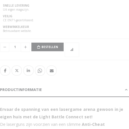
SNELLE LEVERING
Uit eigen magazijn.
VEILIG
CE EN71-gecertificeerd.
2 Connect Mega Blasters + 2 Connect Vesten - Groen/Rood
WEBWINKELKEUR
Betrouwbare website.
BESTELLEN
PRODUCTINFORMATIE
Ervaar de spanning van een lasergame arena gewoon in je
eigen huis met de Light Battle Connect set!
De laserguns zijn voorzien van een slimme
Anti-Cheat