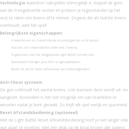
technologie
waardoor valsspelen onmogelijk is. Koppel de guns
aan de meegeleverde vesten en probeer je tegenstander op het
vest te raken om levens af te nemen. Degene die als laatste levens
overhoudt, wint het spel!
Belangrijkste eigenschappen:
4 teamkleuren en 4 verschillende munitietypes om uit te kiezen;
Voorzien van 4 levensbalken (ieder met 3 levens);
Te gebruiken met het meegeleverde Light Battle Connect vest;
Realistische trillingen plus licht- en geluidseffecten;
Bereik tot wel 50 meter (afhankelijk van omstandigheden).
Anti-Cheat systeem
De gun onthoudt het aantal levens, ook wanneer deze wordt uit- en
aangezet. Bovendien is het niet mogelijk om van teamkleur te
wisselen nadat je bent geraakt. Zo blijft elk spel eerlijk en spannend.
Reset Afstandsbediening (optioneel)
Met de Light Battle Reset Afstandsbediening hoef je niet langer elke
gun apart te resetten. Met één druk op de knop krijgen alle spelers