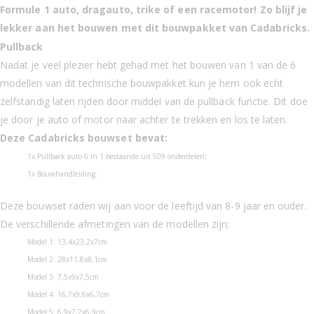
Formule 1 auto, dragauto, trike of een racemotor! Zo blijf je
lekker aan het bouwen met dit bouwpakket van Cadabricks.
Pullback
Nadat je veel plezier hebt gehad met het bouwen van 1 van de 6
modellen van dit technische bouwpakket kun je hem ook echt
zelfstandig laten rijden door middel van de pullback functie. Dit doe
je door je auto of motor naar achter te trekken en los te laten.
Deze Cadabricks bouwset bevat:
1x Pullback auto 6 in 1 bestaande uit 509 onderdelen;
1x Bouwhandleiding.
Deze bouwset raden wij aan voor de leeftijd van 8-9 jaar en ouder.
De verschillende afmetingen van de modellen zijn;
Model 1: 13,4x23,2x7cm
Model 2: 28x11,8x8,1cm
Model 3: 7,5x9x7,5cm
Model 4: 16,7x9,6x6,7cm
Model 5: 6,9x7,2x6,9cm