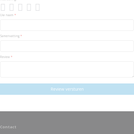
1
2
3
4
5
Star
Sterren
Sterren
Sterren
Sterren
Uw naam
Samenvatting
Review
Review versturen
Contact