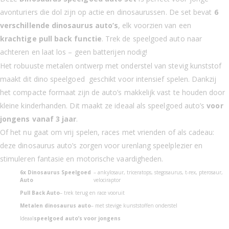
avonturiers die dol zijn op actie en dinosaurussen. De set bevat
6
verschillende dinosaurus auto’s
, elk voorzien van een
krachtige pull back functie
. Trek de speelgoed auto naar
achteren en laat los – geen batterijen nodig!
Het robuuste metalen ontwerp met onderstel van stevig kunststof
maakt dit dino speelgoed geschikt voor intensief spelen. Dankzij
het compacte formaat zijn de auto’s makkelijk vast te houden door
kleine kinderhanden. Dit maakt ze ideaal als speelgoed auto’s
voor
jongens vanaf 3 jaar
.
Of het nu gaat om vrij spelen, races met vrienden of als cadeau:
deze dinosaurus auto’s zorgen voor urenlang speelplezier en
stimuleren fantasie en motorische vaardigheden.
6x Dinosaurus Speelgoed
– ankylosaur, triceratops, stegosaurus, t-rex, pterosaur,
Auto
velociraptor
Pull Back Auto
– trek terug en race vooruit
Metalen dinosaurus auto
– met stevige kunststoffen onderstel
Ideaal
speelgoed auto’s voor jongens