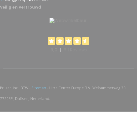
Veilig en Vertrouwd
Prijzen Incl. BTW -
Sitemap
- Ultra Center Europe B.V. Welsummerweg 33,
7722RP, Dalfsen, Nederland.